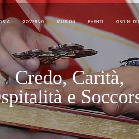
ORIA
GOVERNO
MISSION
EVENTI
ORDINI DI
STITUZIONE
GOVERNO
PROGETTO PORGI UN
SORRISO
GRAN MAESTRI
CORPO DIPLOMATICO
NEWS
 GRAN MAESTRO
Credo, Carità,
UFFICIO STAMPA
EVENTI CON GALLERY
spitalità e Soccor