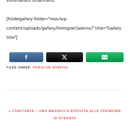
volontariato umanitario.
[foldergallery folder=”new/wp-
content/uploads/gallery/ImmigratiSalerno/” title=”Gallery
title”]
FILED UNDER:
PORGI UN SORRISO
PREVIOUS
« CONSTANTA – UNA MAGNIFICA RISPOSTA ALLA CERIMONIA
POST:
DI OTRANTO