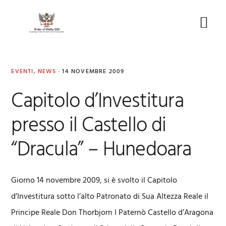
Skip
Skip
Skip
to
to
to
Menu
primary
main
footer
navigation
content
EVENTI
,
NEWS
·
14 NOVEMBRE 2009
Capitolo d’Investitura
presso il Castello di
“Dracula” – Hunedoara
Giorno 14 novembre 2009, si è svolto il Capitolo
d’Investitura sotto l’alto Patronato di Sua Altezza Reale il
Principe Reale Don Thorbjorn I Paternò Castello d’Aragona