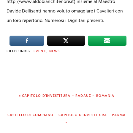
http://www.aldobianchitenore.it) insieme al Maestro
Davide Dellisanti hanno voluto omaggiare i Cavalieri con
un loro repertorio. Numerosi i Dignitari presenti.
FILED UNDER:
EVENTI
,
NEWS
PREVIOUS
« CAPITOLO D’INVESTITURA – RADAUZ – ROMANIA
POST:
NEXT
CASTELLO DI COMPIANO – CAPITOLO D’INVESTITURA – PARMA
POST:
»