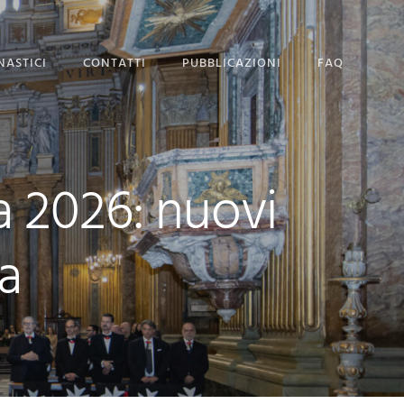
NASTICI
CONTATTI
PUBBLICAZIONI
FAQ
SEDE MAGISTRALE
DOMANDA DI
AMMISSIONE
a 2026: nuovi
a