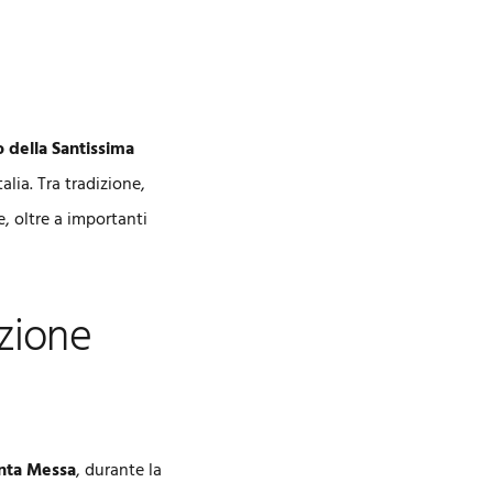
o della Santissima
talia. Tra tradizione,
e, oltre a importanti
zione
nta Messa
, durante la