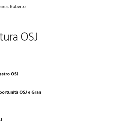
aina, Roberto
itura OSJ
estro OSJ
portunità OSJ
e
Gran
J