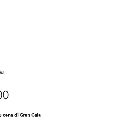
SJ
00
te
cena di Gran Gala