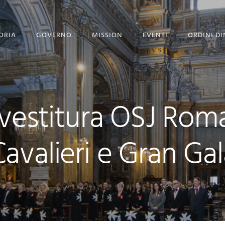
ORIA
GOVERNO
MISSION
EVENTI
ORDINI DI
STITUZIONE
GOVERNO
PROGETTO PORGI UN
SORRISO
GRAN MAESTRI
CORPO DIPLOMATICO
NEWS
nvestitura OSJ Rom
 GRAN MAESTRO
UFFICIO STAMPA
EVENTI CON GALLERY
Cavalieri e Gran Gal