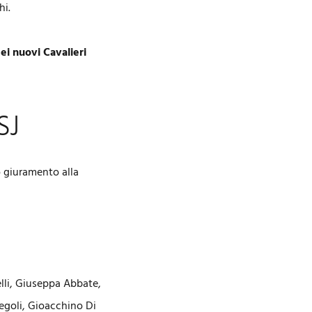
hi.
dei nuovi Cavalieri
SJ
 giuramento alla
lli, Giuseppa Abbate,
egoli, Gioacchino Di