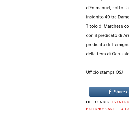
d’Emmanuel, sotto l’al
insignito 40 tra Dame e
Titolo di Marchese co
con il predicato di Ar
predicato di Tremigno
della terra di Gerusa
Ufficio stampa OSJ
Share o
FILED UNDER:
EVENTI
,
PATERNO' CASTELLO C