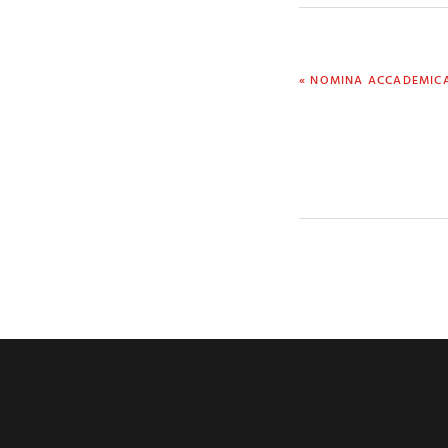
PREVIOUS
« NOMINA ACCADEMICA
POST: