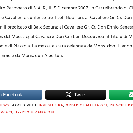
to Patronato di S. A. R., il 15 Dicembre 2007, in Castelbrando di 
 Cavalieri e conferito tre Titoli Nobiliari, al Cavaliere Gr. Cr. Don 
n il predicato di Baix Segura;
al Cavaliere Gr. Cr. Don Ennio Senes
es del Maestre; al Cavaliere Don Cristian Decouvreur il Titolo di 
n e di Piazzola. La messa è stata celebrata da Mons. don Hilarion
lemme e da Mons. don Alberton.
n Facebook
Tweet
NEWS
TAGGED WITH:
INVESTITURA
,
ORDER OF MALTA OSJ
,
PRINCIPE D
ARCACI
,
UFFICIO STAMPA OSJ