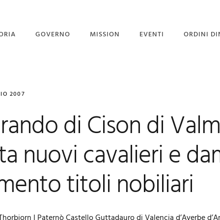
ORIA
GOVERNO
MISSION
EVENTI
ORDINI DI
STITUZIONE
GOVERNO
PROGETTO PORGI UN
SORRISO
GRAN MAESTRI
CORPO DIPLOMATICO
LIO 2007
NEWS
 GRAN MAESTRO
UFFICIO STAMPA
rando di Cison di Valm
EVENTI CON GALLERY
a nuovi cavalieri e da
mento titoli nobiliari
 Thorbjorn I Paternò Castello Guttadauro di Valencia d’Ayerbe d’A