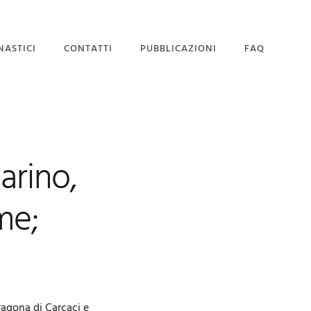
NASTICI
CONTATTI
PUBBLICAZIONI
FAQ
SEDE MAGISTRALE
DOMANDA DI
AMMISSIONE
arino,
me;
ragona di Carcaci e