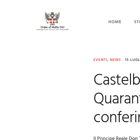
Skip
Skip
Skip
to
to
to
primary
main
footer
HOME
ST
navigation
content
CO
I 
EVENTI
,
NEWS
·
15 LUG
IL
Castelb
Quarant
conferi
Il Principe Reale Don