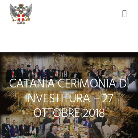
Skip
Skip
Skip
to
to
to
Menu
primary
main
footer
navigation
content
CATANIA CERIMONIA DI
INVESTITURA – 27
OTTOBRE 2018