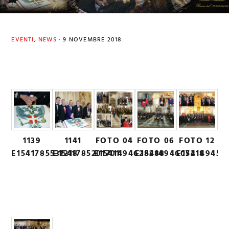
EVENTI
,
NEWS
·
9 NOVEMBRE 2018
1139
1141
FOTO 04
FOTO 06
FOTO 12
E1541785531218
E1541785201701
E1541494628288
E1541494607218
E154149459