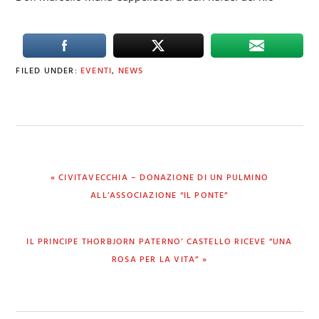
FILED UNDER:
EVENTI
,
NEWS
PREVIOUS
« CIVITAVECCHIA – DONAZIONE DI UN PULMINO
POST:
ALL’ASSOCIAZIONE “IL PONTE”
NEXT
IL PRINCIPE THORBJORN PATERNO’ CASTELLO RICEVE “UNA
POST:
ROSA PER LA VITA” »