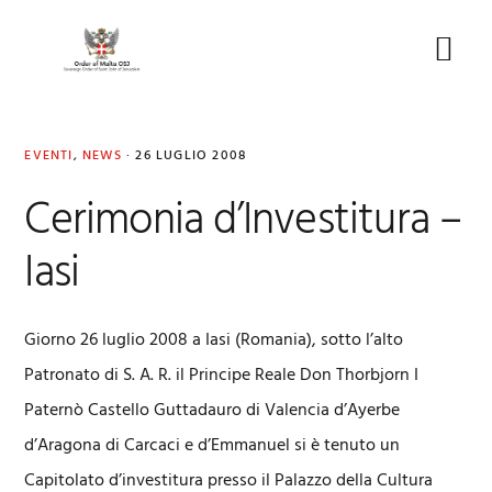
Skip
Skip
Skip
to
to
to
Menu
primary
main
footer
navigation
content
EVENTI
,
NEWS
·
26 LUGLIO 2008
Cerimonia d’Investitura –
Iasi
Giorno 26 luglio 2008 a Iasi (Romania), sotto l’alto
Patronato di S. A. R. il Principe Reale Don Thorbjorn I
Paternò Castello Guttadauro di Valencia d’Ayerbe
d’Aragona di Carcaci e d’Emmanuel si è tenuto un
Capitolato d’investitura presso il Palazzo della Cultura