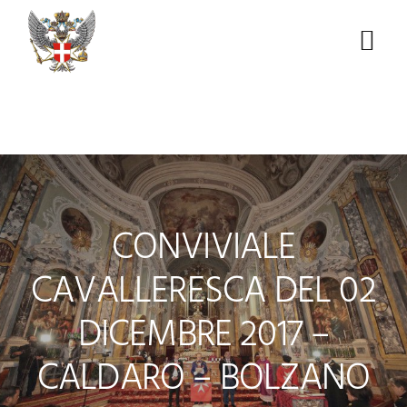
Skip
Skip
Skip
to
to
to
Menu
primary
main
footer
navigation
content
CONVIVIALE
CAVALLERESCA DEL 02
DICEMBRE 2017 –
CALDARO – BOLZANO