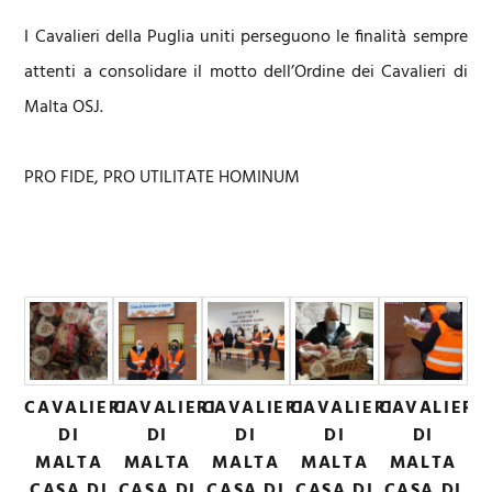
I Cavalieri della Puglia uniti perseguono le finalità sempre
attenti a consolidare il motto dell’Ordine dei Cavalieri di
Malta OSJ.
PRO FIDE, PRO UTILITATE HOMINUM
CAVALIERI
CAVALIERI
CAVALIERI
CAVALIERI
CAVALIERI
DI
DI
DI
DI
DI
MALTA
MALTA
MALTA
MALTA
MALTA
CASA DI
CASA DI
CASA DI
CASA DI
CASA DI