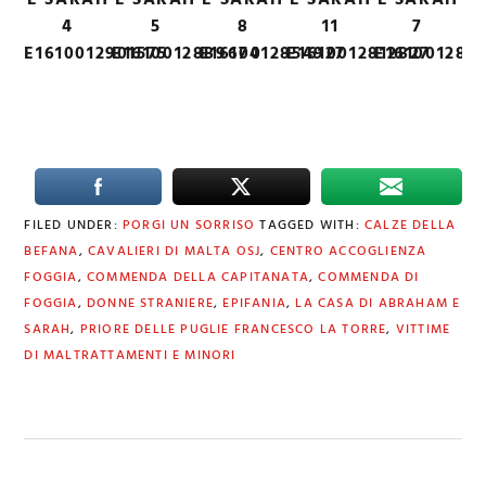
E SARAH
E SARAH
E SARAH
E SARAH
E SARAH
4
5
8
11
7
E1610012901575
E1610012889674
E1610012854927
E1610012812827
E161001286
FILED UNDER:
PORGI UN SORRISO
TAGGED WITH:
CALZE DELLA
BEFANA
,
CAVALIERI DI MALTA OSJ
,
CENTRO ACCOGLIENZA
FOGGIA
,
COMMENDA DELLA CAPITANATA
,
COMMENDA DI
FOGGIA
,
DONNE STRANIERE
,
EPIFANIA
,
LA CASA DI ABRAHAM E
SARAH
,
PRIORE DELLE PUGLIE FRANCESCO LA TORRE
,
VITTIME
DI MALTRATTAMENTI E MINORI