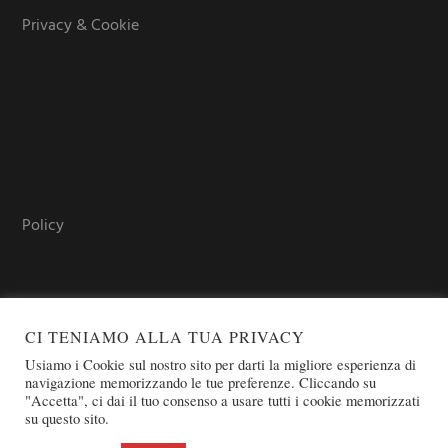
Privacy & Cookie
Policy
CI TENIAMO ALLA TUA PRIVACY
Usiamo i Cookie sul nostro sito per darti la migliore esperienza di
navigazione memorizzando le tue preferenze. Cliccando su
"Accetta", ci dai il tuo consenso a usare tutti i cookie memorizzati
COPYRIGHT © 2026 SOVEREIGN ORDER OF ST. JOHN OF
su questo sito.
JERUSALEM - KNIGHTS OF MALTA - OSJ