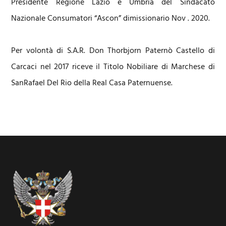
Presidente Regione Lazio e Umbria del Sindacato
Nazionale Consumatori “Ascon” dimissionario Nov . 2020.
Per volontà di S.A.R. Don Thorbjorn Paternò Castello di
Carcaci nel 2017 riceve il Titolo Nobiliare di Marchese di
SanRafael Del Rio della Real Casa Paternuense.
Footer