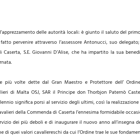
’apprezzamento delle autorità locali: è giunto il saluto del primo
fatto pervenire attraverso l’assessore Antonucci, suo delegato; 
 Caserta, S.E. Giovanni D’Alise, che ha impartito la sua benedi
ornata.
e più volte dette dal Gran Maestro e Protettore dell’ Ordin
eri di Malta OSJ, SAR il Principe don Thorbjon Paternò Castel
llennio significa porsi al servizio degli ultimi, così la realizzazion
avalieri della Commenda di Caserta l’ennesima formidabile occasi
ervizio dei più deboli e di inaugurare il nuovo anno all’insegna de
ne di quei valori cavallereschi da cui l’Ordine trae le sue fondamen