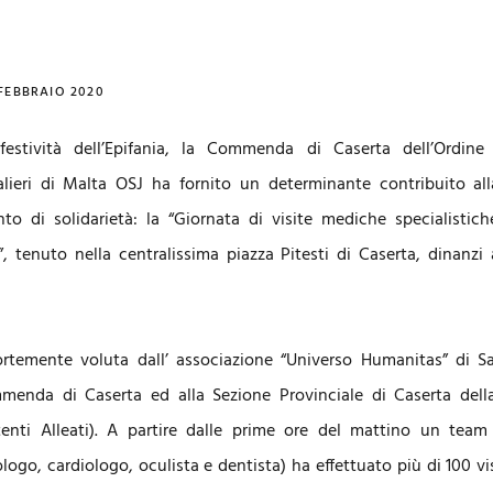
 FEBBRAIO 2020
festività dell’Epifania, la Commenda di Caserta dell’Ordin
ieri di Malta OSJ ha fornito un determinante contribuito alla
to di solidarietà: la “Giornata di visite mediche specialistich
”, tenuto nella centralissima piazza Pitesti di Caserta, dinanzi
 fortemente voluta dall’ associazione “Universo Humanitas” di S
menda di Caserta ed alla Sezione Provinciale di Caserta dell
enti Alleati). A partire dalle prime ore del mattino un team 
logo, cardiologo, oculista e dentista) ha effettuato più di 100 vi