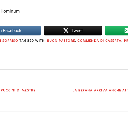
te Hominum
n Facebook
Tweet
N SORRISO
TAGGED WITH:
BUON PASTORE
,
COMMENDA DI CASERTA
,
P
NEXT
PUCCINI DI MESTRE
LA BEFANA ARRIVA ANCHE AI 
POST: