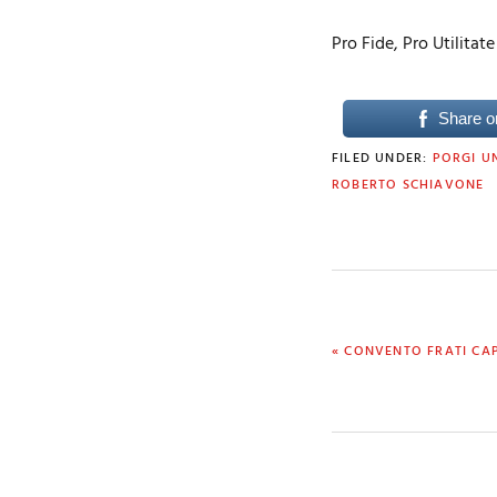
Pro Fide, Pro Utilita
Share o
FILED UNDER:
PORGI U
ROBERTO SCHIAVONE
PREVIOUS
« CONVENTO FRATI CAP
POST: