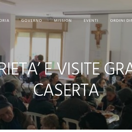
ORIA
GOVERNO
MISSION
EVENTI
ORDINI DI
STITUZIONE
GOVERNO
PROGETTO PORGI UN
SORRISO
GRAN MAESTRI
CORPO DIPLOMATICO
NEWS
IETA’ E VISITE GR
 GRAN MAESTRO
UFFICIO STAMPA
EVENTI CON GALLERY
CASERTA