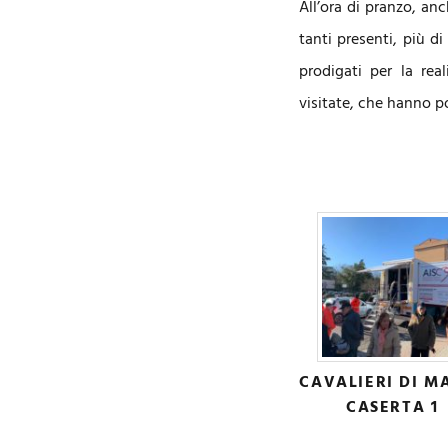
All’ora di pranzo, anc
tanti presenti, più d
prodigati per la rea
visitate, che hanno p
CAVALIERI DI M
CASERTA 1