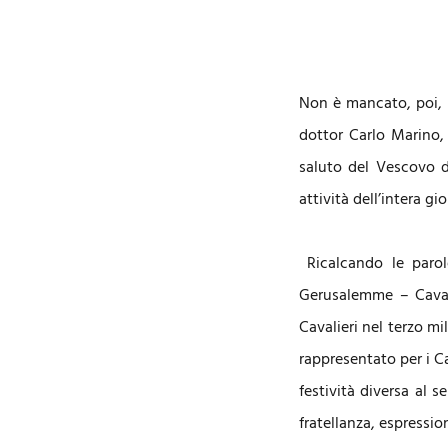
Non è mancato, poi, l
dottor Carlo Marino, 
saluto del Vescovo di
attività dell’intera gi
Ricalcando le parol
Gerusalemme – Cavali
Cavalieri nel terzo mi
rappresentato per i C
festività diversa al s
fratellanza, espressio