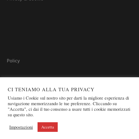
Policy
CI TENIAMO ALLA TUA PRIVACY
Usiamo i Cookie sul nostro sito per darti la migliore esperienza di
navigazione memorizzando le tue preferenze. Cliccando su
"Accetta", ci dai il tuo consenso a usare tutti i cookie memorizzati
su questo sito.
COPYRIGHT © 2026 SOVEREIGN ORDER OF ST. JOHN OF
JERUSALEM - KNIGHTS OF MALTA - OSJ
Impostazioni
Accetta