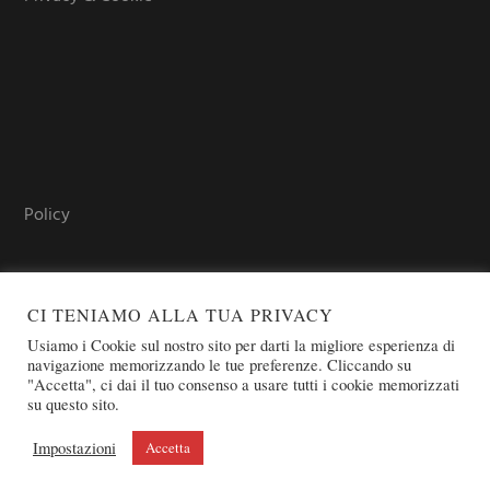
Policy
CI TENIAMO ALLA TUA PRIVACY
Usiamo i Cookie sul nostro sito per darti la migliore esperienza di
navigazione memorizzando le tue preferenze. Cliccando su
"Accetta", ci dai il tuo consenso a usare tutti i cookie memorizzati
su questo sito.
COPYRIGHT © 2026 SOVEREIGN ORDER OF ST. JOHN OF
JERUSALEM - KNIGHTS OF MALTA - OSJ
Impostazioni
Accetta