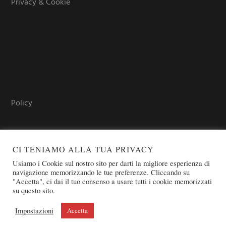
Privacy & Cookie
Policy
CI TENIAMO ALLA TUA PRIVACY
Usiamo i Cookie sul nostro sito per darti la migliore esperienza di
navigazione memorizzando le tue preferenze. Cliccando su
"Accetta", ci dai il tuo consenso a usare tutti i cookie memorizzati
su questo sito.
COPYRIGHT © 2026 SOVEREIGN ORDER OF ST. JOHN OF
JERUSALEM - KNIGHTS OF MALTA - OSJ
Impostazioni
Accetta