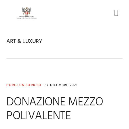
Skip
Skip
Skip
to
to
to
Menu
primary
main
footer
navigation
content
ART & LUXURY
PORGI UN SORRISO
·
17 DICEMBRE 2021
DONAZIONE MEZZO
POLIVALENTE