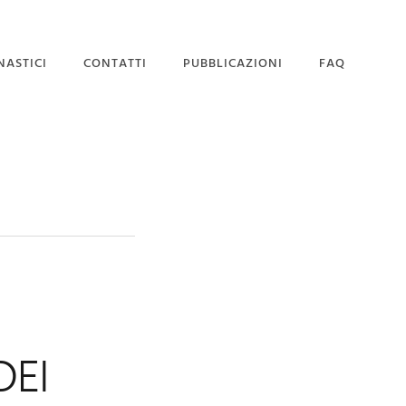
NASTICI
CONTATTI
PUBBLICAZIONI
FAQ
SEDE MAGISTRALE
DOMANDA DI
AMMISSIONE
DEI