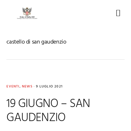
Skip
Skip
Skip
to
to
to
Menu
primary
main
footer
navigation
content
castello di san gaudenzio
EVENTI
,
NEWS
·
9 LUGLIO 2021
19 GIUGNO – SAN
GAUDENZIO