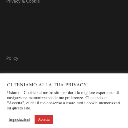
Privacy & Cookie
Policy
CI TENIAMO ALLA TUA PRIVACY
Usiamo i Cookie sul nostro sito per darti la migliore esperienza di
navigazione memorizzando le tue preferenze. Cliccando su
"Accetta", ci dai il tuo consenso a usare tutti i cookie memorizzati
su questo sito.
COPYRIGHT © 2026 SOVEREIGN ORDER OF ST. JOHN OF
JERUSALEM - KNIGHTS OF MALTA - OSJ
Impostazioni
Accetta