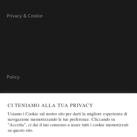
Privacy & Cookie
Policy
CI TENIAMO ALLA TUA PRIVACY
Usiamo i Cookie sul nostro sito per darti la migliore esperienza di
navigazione memorizzando le tue preferenze. Cliccando su
"Accetta", ci dai il tuo consenso a usare tutti i cookie memorizzati
su questo sito.
COPYRIGHT © 2026 SOVEREIGN ORDER OF ST. JOHN OF