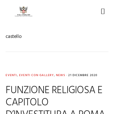
Skip
Skip
Skip
to
to
to
Menu
primary
main
footer
navigation
content
castello
EVENTI
,
EVENTI CON GALLERY
,
NEWS
·
21 DICEMBRE 2020
FUNZIONE RELIGIOSA E
CAPITOLO