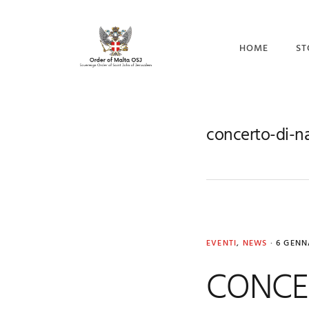
Skip
Skip
Skip
to
to
to
primary
main
footer
HOME
ST
navigation
content
CO
I 
concerto-di-na
IL
EVENTI
,
NEWS
·
6 GENN
CONCER