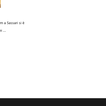
m a Sassari si è
ei …