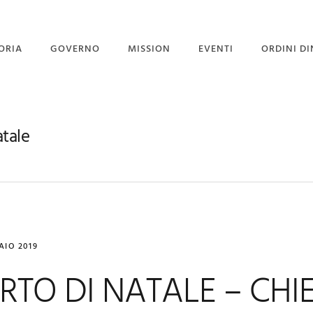
ORIA
GOVERNO
MISSION
EVENTI
ORDINI DI
STITUZIONE
GOVERNO
PROGETTO PORGI UN
SORRISO
GRAN MAESTRI
CORPO DIPLOMATICO
tale
NEWS
 GRAN MAESTRO
UFFICIO STAMPA
EVENTI CON GALLERY
AIO 2019
TO DI NATALE – CHI