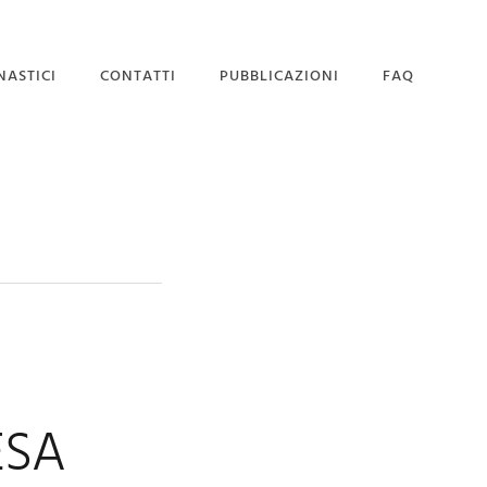
NASTICI
CONTATTI
PUBBLICAZIONI
FAQ
SEDE MAGISTRALE
DOMANDA DI
AMMISSIONE
ESA