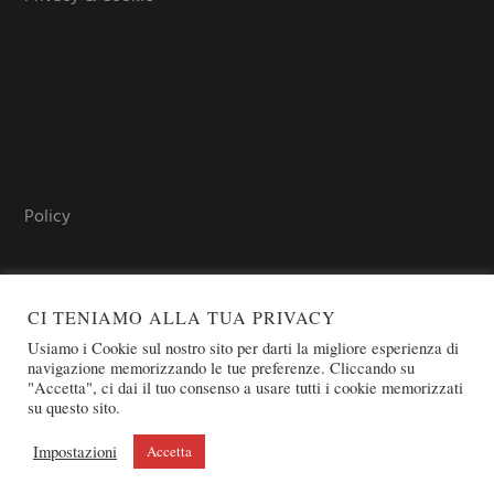
Policy
CI TENIAMO ALLA TUA PRIVACY
Usiamo i Cookie sul nostro sito per darti la migliore esperienza di
navigazione memorizzando le tue preferenze. Cliccando su
"Accetta", ci dai il tuo consenso a usare tutti i cookie memorizzati
su questo sito.
COPYRIGHT © 2026 SOVEREIGN ORDER OF ST. JOHN OF
JERUSALEM - KNIGHTS OF MALTA - OSJ
Impostazioni
Accetta