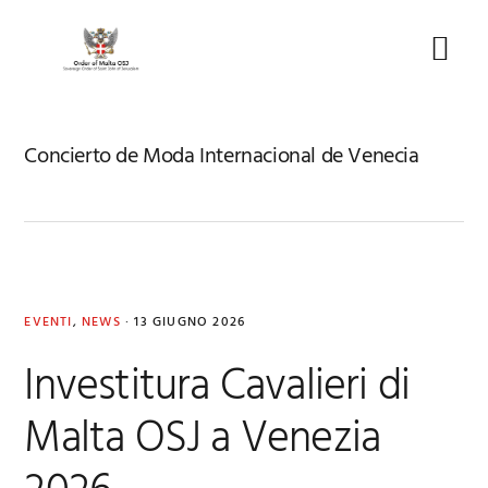
Skip
Skip
Skip
to
to
to
Menu
primary
main
footer
navigation
content
Concierto de Moda Internacional de Venecia
EVENTI
,
NEWS
·
13 GIUGNO 2026
Investitura Cavalieri di
Malta OSJ a Venezia