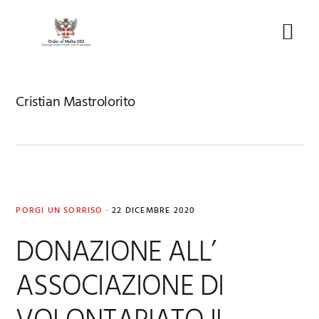
Skip
Skip
Skip
to
to
to
Menu
primary
main
footer
navigation
content
Cristian Mastrolorito
PORGI UN SORRISO
·
22 DICEMBRE 2020
DONAZIONE ALL’
ASSOCIAZIONE DI