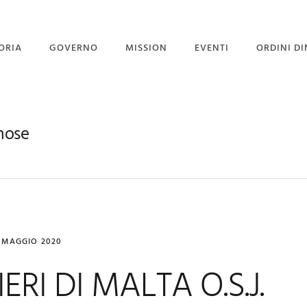
ORIA
GOVERNO
MISSION
EVENTI
ORDINI DI
STITUZIONE
GOVERNO
PROGETTO PORGI UN
SORRISO
GRAN MAESTRI
CORPO DIPLOMATICO
nose
NEWS
 GRAN MAESTRO
UFFICIO STAMPA
EVENTI CON GALLERY
6 MAGGIO 2020
ERI DI MALTA O.S.J.