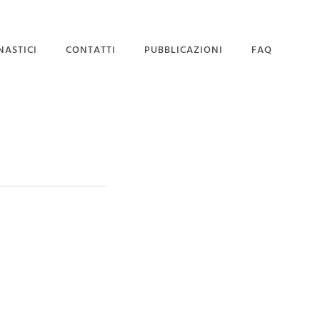
NASTICI
CONTATTI
PUBBLICAZIONI
FAQ
SEDE MAGISTRALE
DOMANDA DI
AMMISSIONE