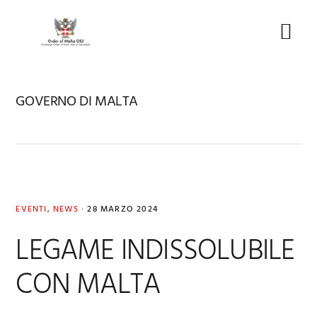
Skip
Skip
Skip
to
to
to
Menu
primary
main
footer
navigation
content
GOVERNO DI MALTA
EVENTI
,
NEWS
·
28 MARZO 2024
LEGAME INDISSOLUBILE
CON MALTA