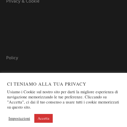
Privacy & Cookie
Policy
CI TENIAMO ALLA TUA PRIVACY
Usiamo i Cookie sul nostro sito per darti la migliore esperienza di
navigazione memorizzando le tue preferenze. Cliccando su
"Accetta", ci dai il tuo consenso a usare tutti i cookie memorizzati
su questo sito.
COPYRIGHT © 2026 SOVEREIGN ORDER OF ST. JOHN OF
JERUSALEM - KNIGHTS OF MALTA - OSJ
Impostazioni
Accetta