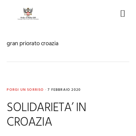
Skip
Skip
Skip
to
to
to
Menu
primary
main
footer
navigation
content
gran priorato croazia
PORGI UN SORRISO
·
7 FEBBRAIO 2020
SOLIDARIETA’ IN
CROAZIA