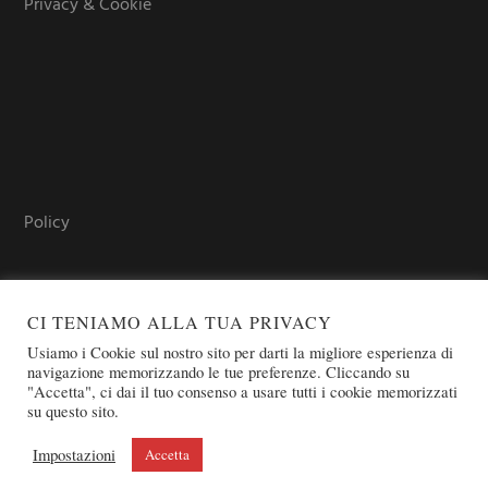
Privacy & Cookie
Policy
CI TENIAMO ALLA TUA PRIVACY
Usiamo i Cookie sul nostro sito per darti la migliore esperienza di
navigazione memorizzando le tue preferenze. Cliccando su
"Accetta", ci dai il tuo consenso a usare tutti i cookie memorizzati
su questo sito.
COPYRIGHT © 2026 SOVEREIGN ORDER OF ST. JOHN OF
JERUSALEM - KNIGHTS OF MALTA - OSJ
Impostazioni
Accetta