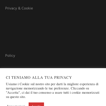
Privacy & Cookie
Policy
CI TENIAMO ALLA TUA PRIVACY
Usiamo i Cookie sul nostro sito per darti la migliore esperienza di
navigazione memorizzando le tue preferenze. Cliccando su
"Accetta", ci dai il tuo consenso a usare tutti i cookie memorizzati
su questo sito.
COPYRIGHT © 2026 SOVEREIGN ORDER OF ST. JOHN OF
JERUSALEM - KNIGHTS OF MALTA - OSJ