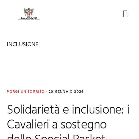
Skip
Skip
Skip
to
to
to
Menu
primary
main
footer
navigation
content
INCLUSIONE
PORGI UN SORRISO
·
20 GENNAIO 2026
Solidarietà e inclusione: i
Cavalieri a sostegno