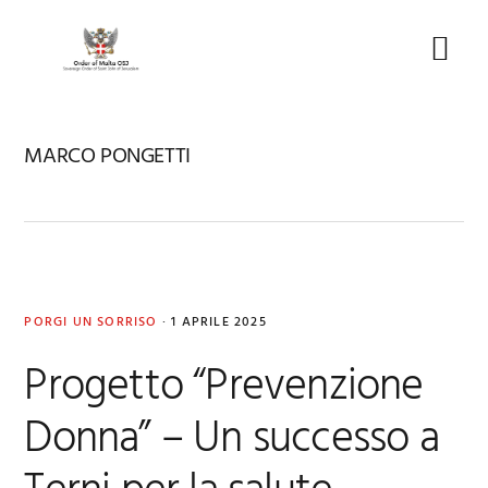
Skip
Skip
Skip
to
to
to
Menu
primary
main
footer
navigation
content
MARCO PONGETTI
PORGI UN SORRISO
·
1 APRILE 2025
Progetto “Prevenzione
Donna” – Un successo a