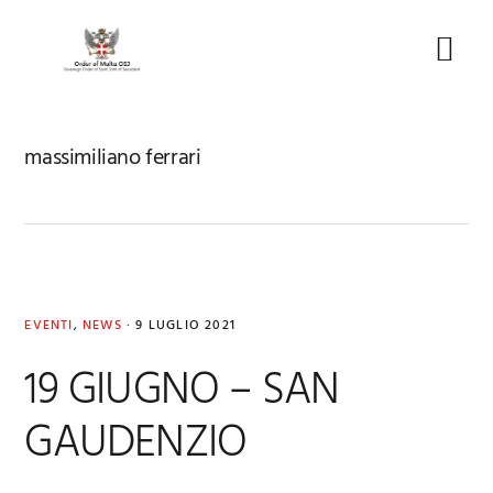
Skip
Skip
Skip
to
to
to
Menu
primary
main
footer
navigation
content
massimiliano ferrari
EVENTI
,
NEWS
·
9 LUGLIO 2021
19 GIUGNO – SAN
GAUDENZIO