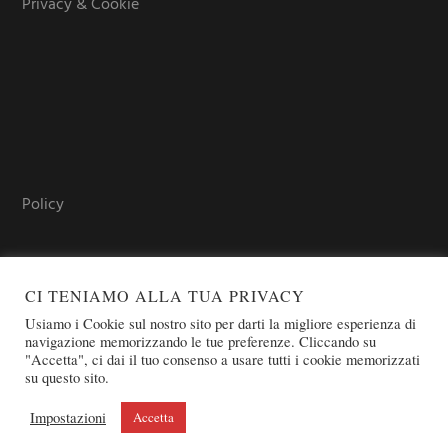
Privacy & Cookie
Policy
CI TENIAMO ALLA TUA PRIVACY
Usiamo i Cookie sul nostro sito per darti la migliore esperienza di
navigazione memorizzando le tue preferenze. Cliccando su
"Accetta", ci dai il tuo consenso a usare tutti i cookie memorizzati
su questo sito.
COPYRIGHT © 2026 SOVEREIGN ORDER OF ST. JOHN OF
JERUSALEM - KNIGHTS OF MALTA - OSJ
Impostazioni
Accetta