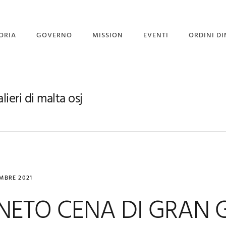
ORIA
GOVERNO
MISSION
EVENTI
ORDINI DI
STITUZIONE
GOVERNO
PROGETTO PORGI UN
SORRISO
GRAN MAESTRI
CORPO DIPLOMATICO
lieri di malta osj
NEWS
 GRAN MAESTRO
UFFICIO STAMPA
EVENTI CON GALLERY
EMBRE 2021
NETO CENA DI GRAN 