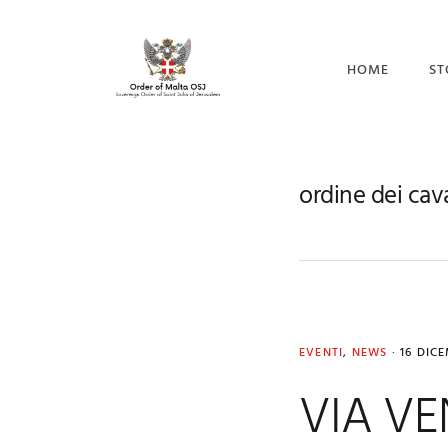
Skip
Skip
Skip
to
to
to
primary
main
footer
HOME
ST
navigation
content
CO
I 
ordine dei cava
IL
EVENTI
,
NEWS
·
16 DIC
VIA VE