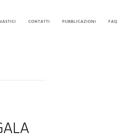
NASTICI
CONTATTI
PUBBLICAZIONI
FAQ
SEDE MAGISTRALE
DOMANDA DI
AMMISSIONE
GALA