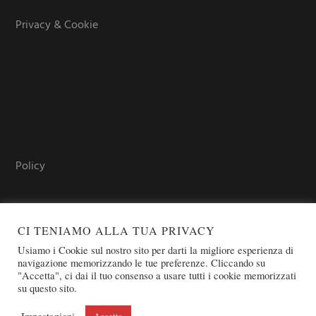
Privacy & Cookie
Policy
CI TENIAMO ALLA TUA PRIVACY
Usiamo i Cookie sul nostro sito per darti la migliore esperienza di
navigazione memorizzando le tue preferenze. Cliccando su
"Accetta", ci dai il tuo consenso a usare tutti i cookie memorizzati
su questo sito.
COPYRIGHT © 2026 SOVEREIGN ORDER OF ST. JOHN OF
JERUSALEM - KNIGHTS OF MALTA - OSJ