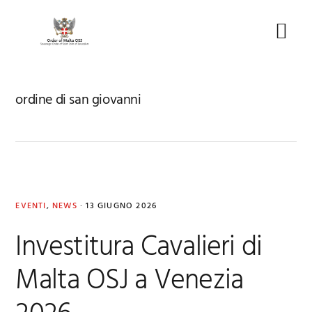
Skip
Skip
Skip
to
to
to
Menu
primary
main
footer
navigation
content
ordine di san giovanni
EVENTI
,
NEWS
·
13 GIUGNO 2026
Investitura Cavalieri di
Malta OSJ a Venezia