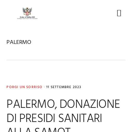
Skip
Skip
Skip
to
to
to
Menu
primary
main
footer
navigation
content
PALERMO
PORGI UN SORRISO
·
11 SETTEMBRE 2023
PALERMO, DONAZIONE
DI PRESIDI SANITARI