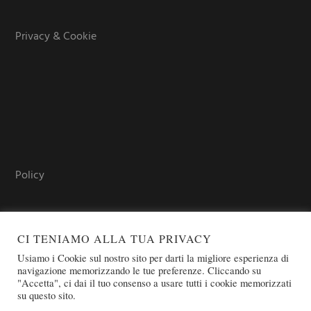
Privacy & Cookie
Policy
CI TENIAMO ALLA TUA PRIVACY
Usiamo i Cookie sul nostro sito per darti la migliore esperienza di
navigazione memorizzando le tue preferenze. Cliccando su
"Accetta", ci dai il tuo consenso a usare tutti i cookie memorizzati
su questo sito.
COPYRIGHT © 2026 SOVEREIGN ORDER OF ST. JOHN OF