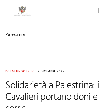
Skip
Skip
Skip
to
to
to
Menu
primary
main
footer
navigation
content
Palestrina
PORGI UN SORRISO
·
2 DICEMBRE 2025
Solidarietà a Palestrina: i
Cavalieri portano doni e