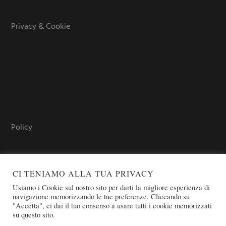
Privacy & Cookie
Policy
CI TENIAMO ALLA TUA PRIVACY
Usiamo i Cookie sul nostro sito per darti la migliore esperienza di
navigazione memorizzando le tue preferenze. Cliccando su
"Accetta", ci dai il tuo consenso a usare tutti i cookie memorizzati
su questo sito.
COPYRIGHT © 2026 SOVEREIGN ORDER OF ST. JOHN OF