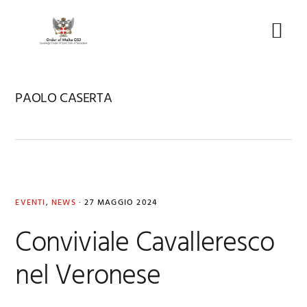
Skip
Skip
Skip
to
to
to
Menu
primary
main
footer
navigation
content
PAOLO CASERTA
EVENTI
,
NEWS
·
27 MAGGIO 2024
Conviviale Cavalleresco
nel Veronese