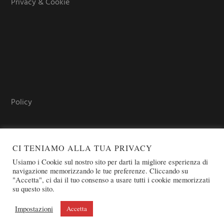
Privacy & Cookie
Policy
CI TENIAMO ALLA TUA PRIVACY
Usiamo i Cookie sul nostro sito per darti la migliore esperienza di
navigazione memorizzando le tue preferenze. Cliccando su
"Accetta", ci dai il tuo consenso a usare tutti i cookie memorizzati
su questo sito.
COPYRIGHT © 2026 SOVEREIGN ORDER OF ST. JOHN OF
JERUSALEM - KNIGHTS OF MALTA - OSJ
Impostazioni
Accetta