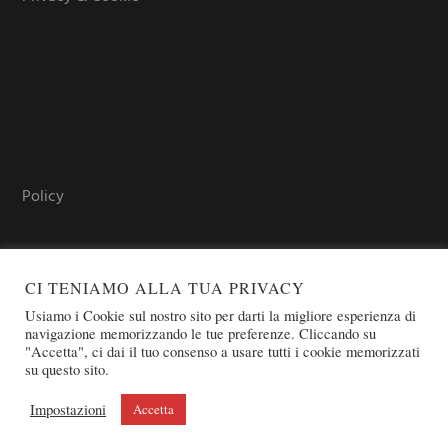
Policy
CI TENIAMO ALLA TUA PRIVACY
Usiamo i Cookie sul nostro sito per darti la migliore esperienza di
navigazione memorizzando le tue preferenze. Cliccando su
"Accetta", ci dai il tuo consenso a usare tutti i cookie memorizzati
su questo sito.
COPYRIGHT © 2026 SOVEREIGN ORDER OF ST. JOHN OF
JERUSALEM - KNIGHTS OF MALTA - OSJ
Impostazioni
Accetta