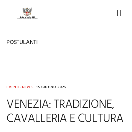
Skip
Skip
Skip
to
to
to
Menu
primary
main
footer
navigation
content
POSTULANTI
EVENTI
,
NEWS
·
15 GIUGNO 2025
VENEZIA: TRADIZIONE,
CAVALLERIA E CULTURA