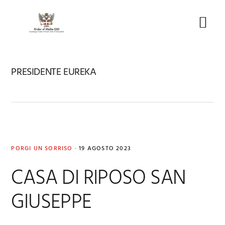
Skip
Skip
Skip
to
to
to
Menu
primary
main
footer
navigation
content
PRESIDENTE EUREKA
PORGI UN SORRISO
·
19 AGOSTO 2023
CASA DI RIPOSO SAN
GIUSEPPE