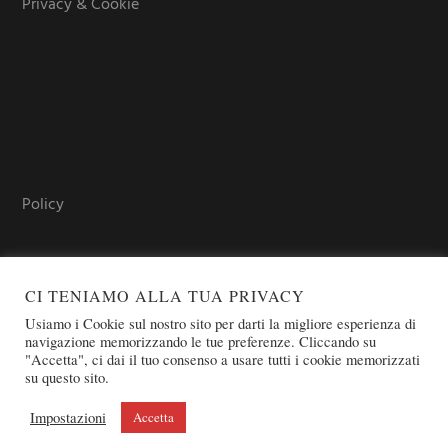
Privacy & Cookie
Policy
CI TENIAMO ALLA TUA PRIVACY
Usiamo i Cookie sul nostro sito per darti la migliore esperienza di
navigazione memorizzando le tue preferenze. Cliccando su
"Accetta", ci dai il tuo consenso a usare tutti i cookie memorizzati
su questo sito.
COPYRIGHT © 2026 SOVEREIGN ORDER OF ST. JOHN OF
JERUSALEM - KNIGHTS OF MALTA - OSJ
Impostazioni
Accetta