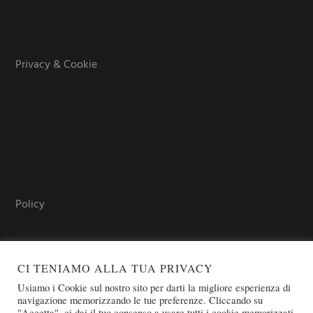
Privacy & Cookie
Policy
CI TENIAMO ALLA TUA PRIVACY
Usiamo i Cookie sul nostro sito per darti la migliore esperienza di
navigazione memorizzando le tue preferenze. Cliccando su
"Accetta", ci dai il tuo consenso a usare tutti i cookie memorizzati