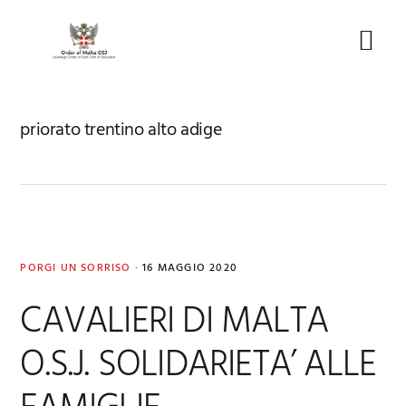
Skip
Skip
Skip
to
to
to
Menu
primary
main
footer
navigation
content
priorato trentino alto adige
PORGI UN SORRISO
·
16 MAGGIO 2020
CAVALIERI DI MALTA
O.S.J. SOLIDARIETA’ ALLE