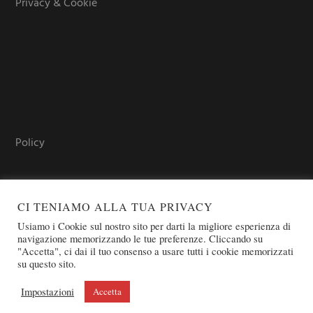
Privacy & Cookie
Policy
CI TENIAMO ALLA TUA PRIVACY
Usiamo i Cookie sul nostro sito per darti la migliore esperienza di
navigazione memorizzando le tue preferenze. Cliccando su
"Accetta", ci dai il tuo consenso a usare tutti i cookie memorizzati
su questo sito.
COPYRIGHT © 2026 SOVEREIGN ORDER OF ST. JOHN OF
JERUSALEM - KNIGHTS OF MALTA - OSJ
Impostazioni
Accetta