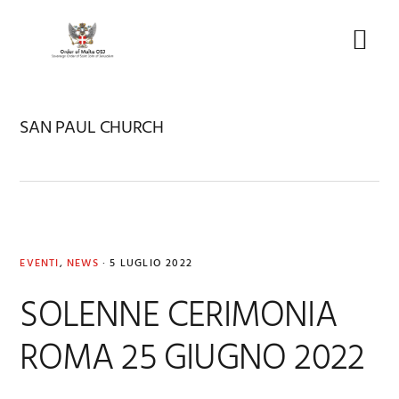
Skip
Skip
Skip
to
to
to
Menu
primary
main
footer
navigation
content
SAN PAUL CHURCH
EVENTI
,
NEWS
·
5 LUGLIO 2022
SOLENNE CERIMONIA
ROMA 25 GIUGNO 2022