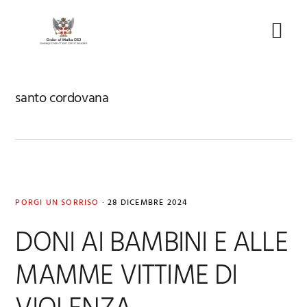
Skip
Skip
Skip
to
to
to
Menu
primary
main
footer
navigation
content
santo cordovana
PORGI UN SORRISO
·
28 DICEMBRE 2024
DONI AI BAMBINI E ALLE
MAMME VITTIME DI