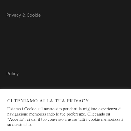
Privacy & Cookie
Policy
CI TENIAMO ALLA TUA PRIVACY
Usiamo i Cookie sul nostro sito per darti la migliore esperienza di
navigazione memorizzando le tue preferenze. Cliccando su
"Accetta", ci dai il tuo consenso a usare tutti i cookie memorizzati
su questo sito.
COPYRIGHT © 2026 SOVEREIGN ORDER OF ST. JOHN OF