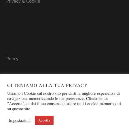
Privacy & Cookie
Policy
CI TENIAMO ALLA TUA PRIVACY
Usiamo i Cookie sul nostro sito per darti la migliore esperienza di
navigazione memorizzando le tue preferenze. Cliccando su
"Accetta", ci dai il tuo consenso a usare tutti i cookie memorizzati
su questo sito.
COPYRIGHT © 2026 SOVEREIGN ORDER OF ST. JOHN OF
JERUSALEM - KNIGHTS OF MALTA - OSJ
Impostazioni
Accetta