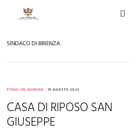
Skip
Skip
Skip
to
to
to
Menu
primary
main
footer
navigation
content
SINDACO DI BRIENZA
PORGI UN SORRISO
·
19 AGOSTO 2023
CASA DI RIPOSO SAN
GIUSEPPE