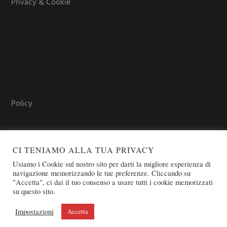
Privacy & Cookie
Policy
CI TENIAMO ALLA TUA PRIVACY
Usiamo i Cookie sul nostro sito per darti la migliore esperienza di
navigazione memorizzando le tue preferenze. Cliccando su
"Accetta", ci dai il tuo consenso a usare tutti i cookie memorizzati
su questo sito.
COPYRIGHT © 2026 SOVEREIGN ORDER OF ST. JOHN OF
JERUSALEM - KNIGHTS OF MALTA - OSJ
Impostazioni
Accetta