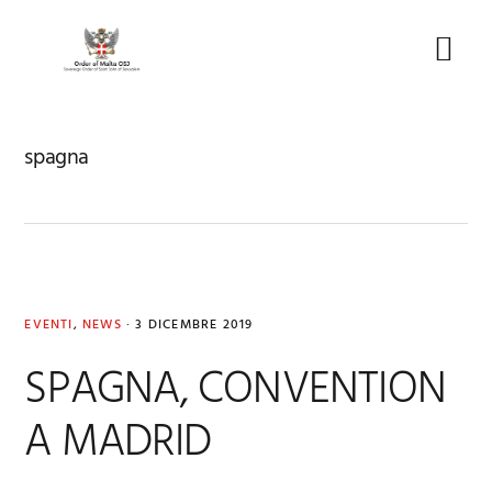
Skip
Skip
Skip
to
to
to
Menu
primary
main
footer
navigation
content
spagna
EVENTI
,
NEWS
·
3 DICEMBRE 2019
SPAGNA, CONVENTION
A MADRID