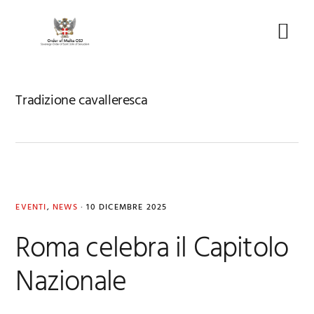
Skip
Skip
Skip
to
to
to
Menu
primary
main
footer
navigation
content
Tradizione cavalleresca
EVENTI
,
NEWS
·
10 DICEMBRE 2025
Roma celebra il Capitolo
Nazionale