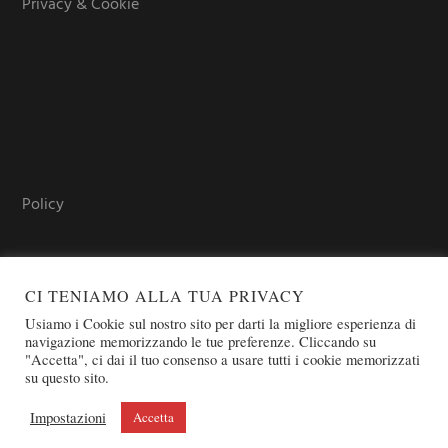
Privacy & Cookie
Policy
CI TENIAMO ALLA TUA PRIVACY
Usiamo i Cookie sul nostro sito per darti la migliore esperienza di
navigazione memorizzando le tue preferenze. Cliccando su
"Accetta", ci dai il tuo consenso a usare tutti i cookie memorizzati
su questo sito.
COPYRIGHT © 2026 SOVEREIGN ORDER OF ST. JOHN OF
JERUSALEM - KNIGHTS OF MALTA - OSJ
Impostazioni
Accetta