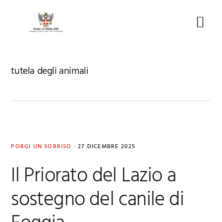
Skip
Skip
Skip
to
to
to
Menu
primary
main
footer
navigation
content
tutela degli animali
PORGI UN SORRISO
·
27 DICEMBRE 2025
Il Priorato del Lazio a
sostegno del canile di