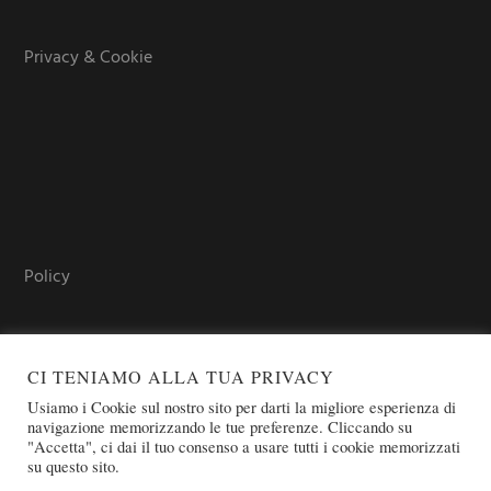
Privacy & Cookie
Policy
CI TENIAMO ALLA TUA PRIVACY
Usiamo i Cookie sul nostro sito per darti la migliore esperienza di
navigazione memorizzando le tue preferenze. Cliccando su
"Accetta", ci dai il tuo consenso a usare tutti i cookie memorizzati
su questo sito.
COPYRIGHT © 2026 SOVEREIGN ORDER OF ST. JOHN OF