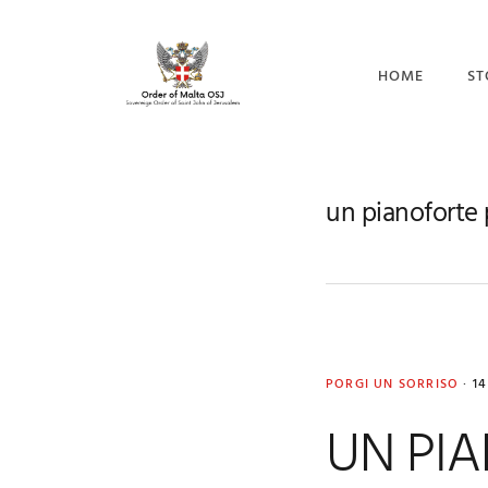
Skip
Skip
Skip
to
to
to
primary
main
footer
HOME
ST
navigation
content
CO
I 
un pianoforte 
IL
PORGI UN SORRISO
·
1
UN PIA