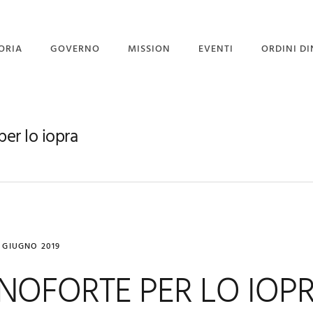
ORIA
GOVERNO
MISSION
EVENTI
ORDINI DI
STITUZIONE
GOVERNO
PROGETTO PORGI UN
SORRISO
GRAN MAESTRI
CORPO DIPLOMATICO
per lo iopra
NEWS
 GRAN MAESTRO
UFFICIO STAMPA
EVENTI CON GALLERY
4 GIUGNO 2019
NOFORTE PER LO IOPR