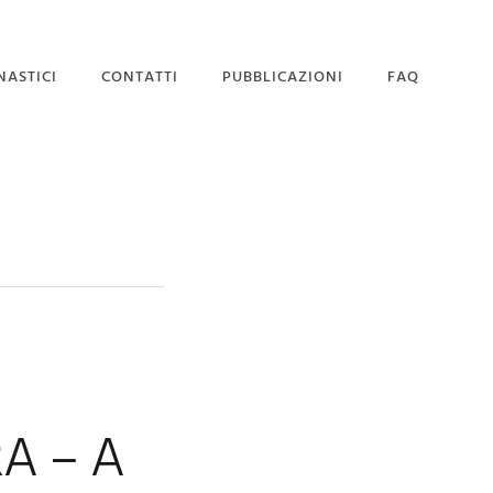
NASTICI
CONTATTI
PUBBLICAZIONI
FAQ
SEDE MAGISTRALE
DOMANDA DI
AMMISSIONE
A – A