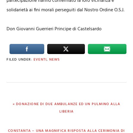
partecipazione hanno confermato la loro vicinanza e
solidarietà ai fini morali perseguiti dal Nostro Ordine O.S.J.
Don Giovanni Guerrieri Principe di Castelsardo
FILED UNDER:
EVENTI
,
NEWS
PREVIOUS
« DONAZIONE DI DUE AMBULANZE ED UN PULMINO ALLA
POST:
LIBERIA
NEXT
CONSTANTA – UNA MAGNIFICA RISPOSTA ALLA CERIMONIA DI