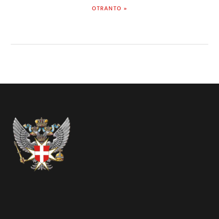
POST:
OTRANTO »
Footer