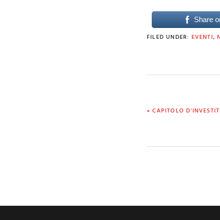
Share o
FILED UNDER:
EVENTI
,
PREVIOUS
« CAPITOLO D’INVESTIT
POST: