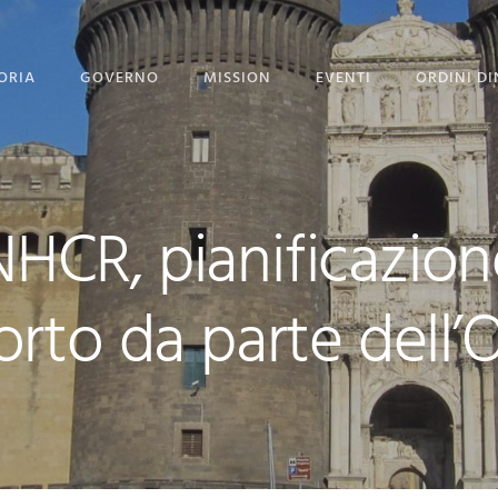
ORIA
GOVERNO
MISSION
EVENTI
ORDINI DI
STITUZIONE
GOVERNO
PROGETTO PORGI UN
SORRISO
GRAN MAESTRI
CORPO DIPLOMATICO
NEWS
UNHCR, pianificazione
 GRAN MAESTRO
UFFICIO STAMPA
EVENTI CON GALLERY
rto da parte dell’