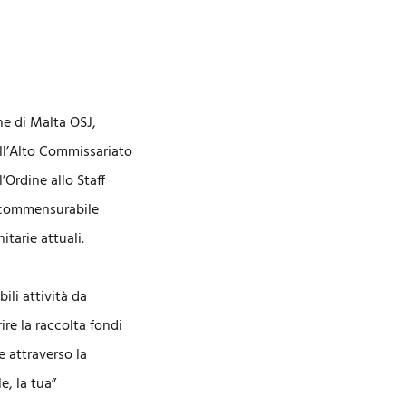
ne di Malta OSJ,
ll’Alto Commissariato
’Ordine allo Staff
incommensurabile
tarie attuali.
ili attività da
ire la raccolta fondi
 attraverso la
e, la tua”