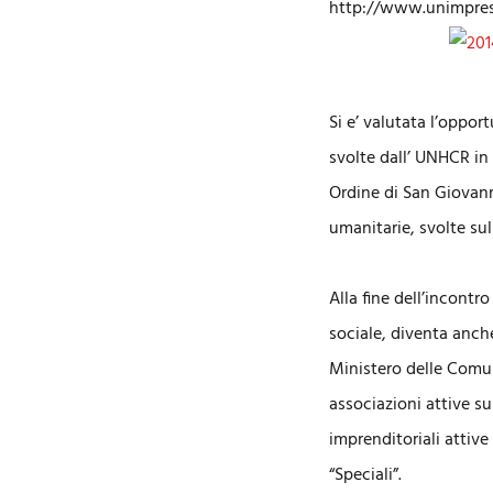
http://www.unimpresa
Si e’ valutata l’oppo
svolte dall’ UNHCR in I
Ordine di San Giovann
umanitarie, svolte su
Alla fine dell’incontr
sociale, diventa anch
Ministero delle Comun
associazioni attive su
imprenditoriali attiv
“Speciali”.