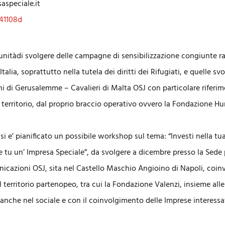
speciale.it
rtunitàdi svolgere delle campagne di sensibilizzazione congiunte r
talia, soprattutto nella tutela dei diritti dei Rifugiati, e quelle s
i di Gerusalemme – Cavalieri di Malta OSJ con particolare riferim
l territorio, dal proprio braccio operativo ovvero la Fondazione Hu
o si e’ pianificato un possibile workshop sul tema: “Investi nella tu
e tu un’ Impresa Speciale”, da svolgere a dicembre presso la Sede 
icazioni OSJ, sita nel Castello Maschio Angioino di Napoli, coi
l territorio partenopeo, tra cui la Fondazione Valenzi, insieme all
e anche nel sociale e con il coinvolgimento delle Imprese interessa