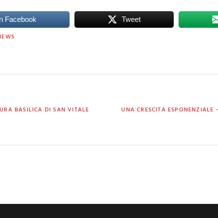
n Facebook
Tweet
NEWS
NEXT
URA BASILICA DI SAN VITALE
UNA CRESCITA ESPONENZIALE –
POST: