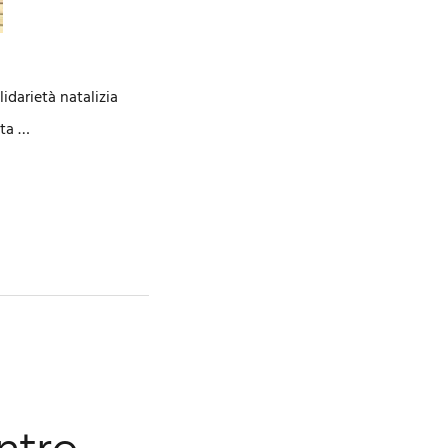
idarietà natalizia
ata …