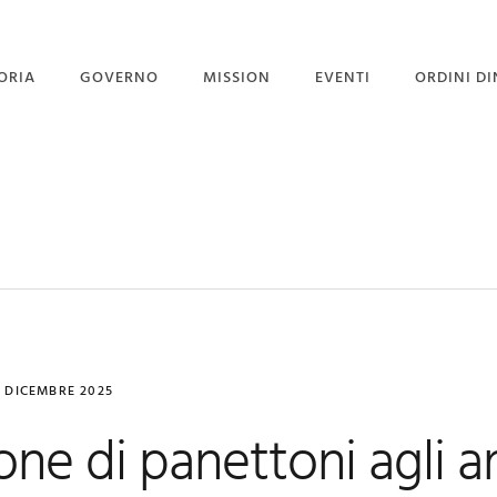
ORIA
GOVERNO
MISSION
EVENTI
ORDINI DI
STITUZIONE
GOVERNO
PROGETTO PORGI UN
SORRISO
GRAN MAESTRI
CORPO DIPLOMATICO
NEWS
 GRAN MAESTRO
UFFICIO STAMPA
EVENTI CON GALLERY
3 DICEMBRE 2025
ne di panettoni agli an