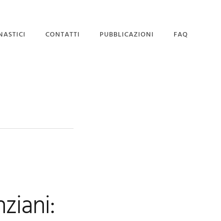
NASTICI
CONTATTI
PUBBLICAZIONI
FAQ
SEDE MAGISTRALE
DOMANDA DI
AMMISSIONE
ziani: