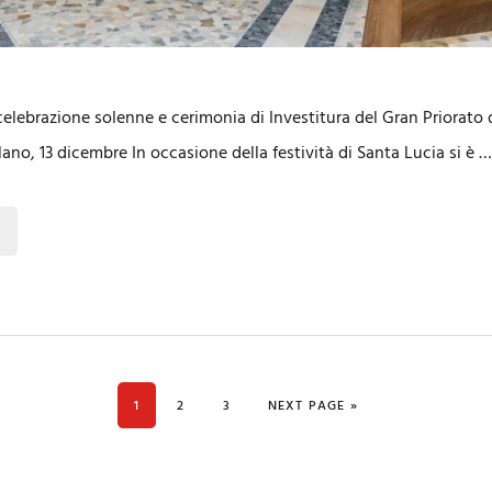
celebrazione solenne e cerimonia di Investitura del Gran Priorato 
ilano, 13 dicembre In occasione della festività di Santa Lucia si è 
PAGE
PAGE
PAGE
GO TO
1
2
3
NEXT PAGE »