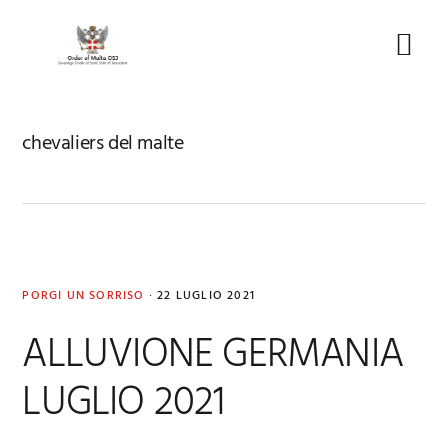
Skip
Skip
Skip
to
to
to
Menu
primary
main
footer
navigation
content
chevaliers del malte
PORGI UN SORRISO
·
22 LUGLIO 2021
ALLUVIONE GERMANIA
LUGLIO 2021