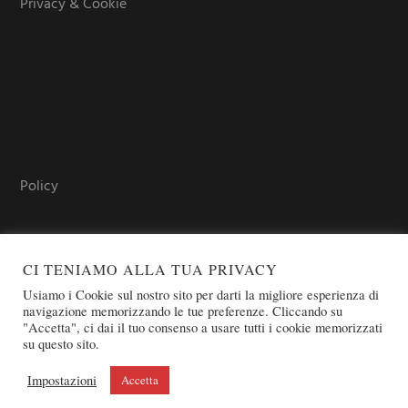
Privacy & Cookie
Policy
CI TENIAMO ALLA TUA PRIVACY
Usiamo i Cookie sul nostro sito per darti la migliore esperienza di
navigazione memorizzando le tue preferenze. Cliccando su
"Accetta", ci dai il tuo consenso a usare tutti i cookie memorizzati
su questo sito.
COPYRIGHT © 2026 SOVEREIGN ORDER OF ST. JOHN OF
JERUSALEM - KNIGHTS OF MALTA - OSJ
Impostazioni
Accetta