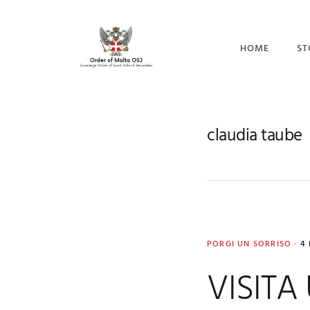
Skip
Skip
Skip
to
to
to
primary
main
footer
HOME
ST
navigation
content
CO
I 
claudia taube
IL
PORGI UN SORRISO
·
4
VISITA