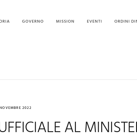
ORIA
GOVERNO
MISSION
EVENTI
ORDINI DI
STITUZIONE
GOVERNO
PROGETTO PORGI UN
SORRISO
GRAN MAESTRI
CORPO DIPLOMATICO
NEWS
 GRAN MAESTRO
UFFICIO STAMPA
EVENTI CON GALLERY
 NOVEMBRE 2022
 UFFICIALE AL MINIST