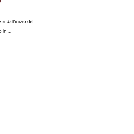
n dall’inizio del
o in …