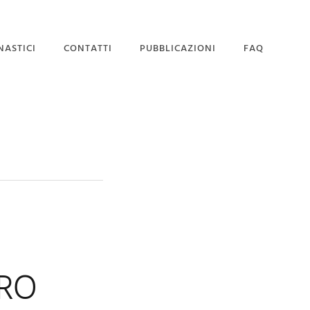
NASTICI
CONTATTI
PUBBLICAZIONI
FAQ
SEDE MAGISTRALE
DOMANDA DI
AMMISSIONE
ERO