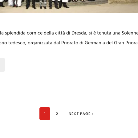
la splendida cornice della città di Dresda, si è tenuta una Solen
itorio tedesco, organizzata dal Priorato di Germania del Gran Prior
PAGE
PAGE
GO TO
1
2
NEXT PAGE »