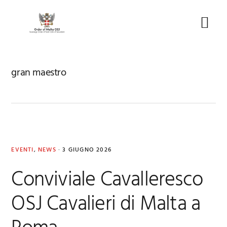
Skip
Skip
Skip
to
to
to
Menu
primary
main
footer
navigation
content
gran maestro
EVENTI
,
NEWS
·
3 GIUGNO 2026
Conviviale Cavalleresco
OSJ Cavalieri di Malta a