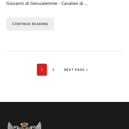
Giovanni di Gerusalemme - Cavalieri di …
CONTINUE READING
PAGE
PAGE
GO TO
1
2
NEXT PAGE »
Footer