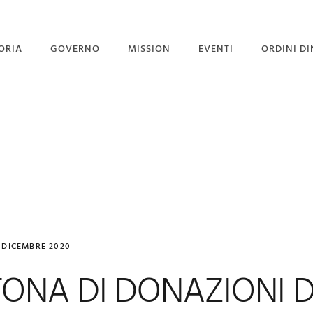
ORIA
GOVERNO
MISSION
EVENTI
ORDINI DI
STITUZIONE
GOVERNO
PROGETTO PORGI UN
SORRISO
GRAN MAESTRI
CORPO DIPLOMATICO
NEWS
 GRAN MAESTRO
UFFICIO STAMPA
EVENTI CON GALLERY
7 DICEMBRE 2020
ONA DI DONAZIONI D