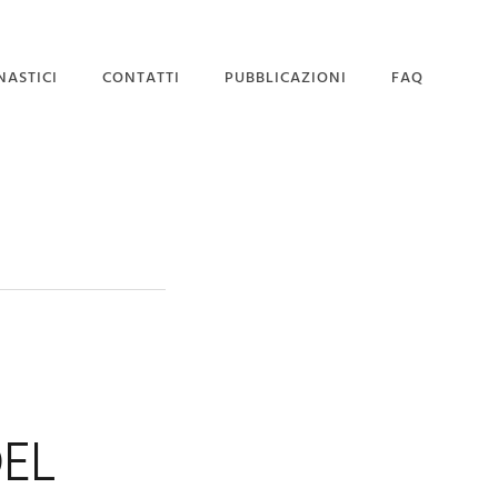
NASTICI
CONTATTI
PUBBLICAZIONI
FAQ
SEDE MAGISTRALE
DOMANDA DI
AMMISSIONE
EL