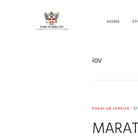
Skip
Skip
Skip
to
to
to
primary
main
footer
HOME
ST
navigation
content
CO
I 
iov
IL
PORGI UN SORRISO
·
1
MARAT