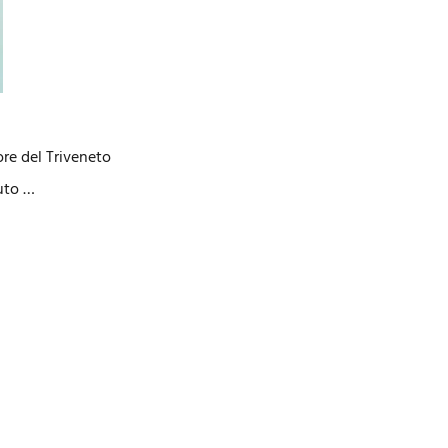
ore del Triveneto
tuto …