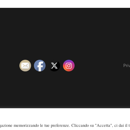
Pri
© 2026 SOVEREIGN ORDER OF ST. JOHN OF JERUSALEM - KNIGHTS OF 
igazione memorizzando le tue preferenze. Cliccando su "Accetta", ci dai il 