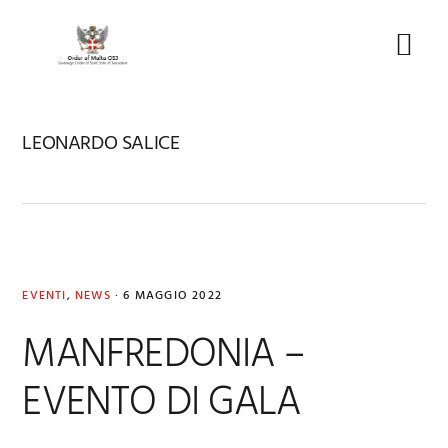
Skip
Skip
Skip
to
to
to
Menu
primary
main
footer
navigation
content
LEONARDO SALICE
EVENTI
,
NEWS
·
6 MAGGIO 2022
MANFREDONIA –
EVENTO DI GALA