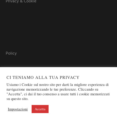
Privacy & Cookie
Policy
CI TENIAMO ALLA TUA PRIVACY
Usiamo i Cookie sul nostro sito per darti la migliore esperienza di
navigazione memorizzando le tue preferenze. Cliccando su
"Accetta", ci dai il tuo consenso a usare tutti i cookie memorizzati
su questo sito.
COPYRIGHT © 2026 SOVEREIGN ORDER OF ST. JOHN OF
JERUSALEM - KNIGHTS OF MALTA - OSJ
Impostazioni
Accetta