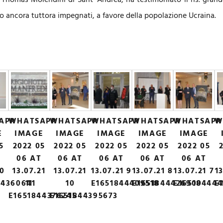
homas Molendini di Sant’ Andrea, ha testimoniato il ns. grand
mo ancora tuttora impegnati, a favore della popolazione Ucraina.
APP
WHATSAPP
WHATSAPP
WHATSAPP
WHATSAPP
WHATSAPP
W
E
IMAGE
IMAGE
IMAGE
IMAGE
IMAGE
5
2022 05
2022 05
2022 05
2022 05
2022 05
T
06 AT
06 AT
06 AT
06 AT
06 AT
20
13.07.21
13.07.21
13.07.21 9
13.07.21 8
13.07.21 7
13
44360641
11
10
E1651844409518
E1651844426900
E165184444
E
E1651844376245
E1651844395673