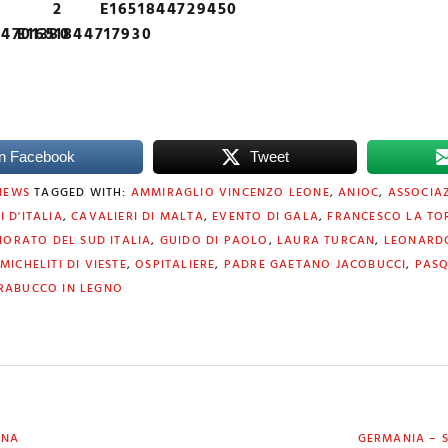
2
E1651844729450
44701380
E1651844717930
n Facebook
Tweet
NEWS
TAGGED WITH:
AMMIRAGLIO VINCENZO LEONE
,
ANIOC
,
ASSOCIAZ
 D'ITALIA
,
CAVALIERI DI MALTA
,
EVENTO DI GALA
,
FRANCESCO LA TO
IORATO DEL SUD ITALIA
,
GUIDO DI PAOLO
,
LAURA TURCAN
,
LEONARDO
MICHELITI DI VIESTE
,
OSPITALIERE
,
PADRE GAETANO JACOBUCCI
,
PAS
RABUCCO IN LEGNO
NEXT
ANA
GERMANIA – S