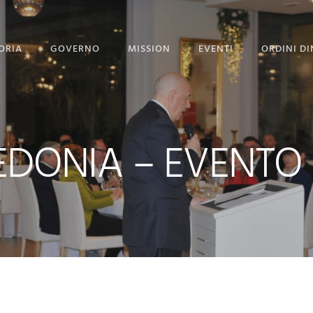
ORIA
GOVERNO
MISSION
EVENTI
ORDINI DI
STITUZIONE
GOVERNO
PROGETTO PORGI UN
SORRISO
GRAN MAESTRI
CORPO DIPLOMATICO
NEWS
DONIA – EVENTO 
 GRAN MAESTRO
UFFICIO STAMPA
EVENTI CON GALLERY