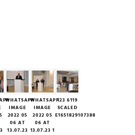
APP
WHATSAPP
WHATSAPP
123 6119
E
IMAGE
IMAGE
SCALED
5
2022 05
2022 05
E1651829107388
T
06 AT
06 AT
23
13.07.23
13.07.23 1