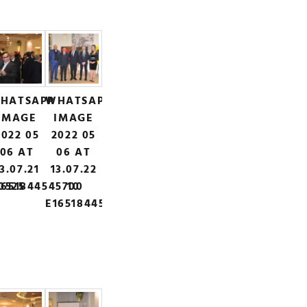
HATSAPP
WHATSAPP
IMAGE
IMAGE
2022 05
2022 05
06 AT
06 AT
3.07.21
13.07.22
0525
1651844545700
10
E1651844557458