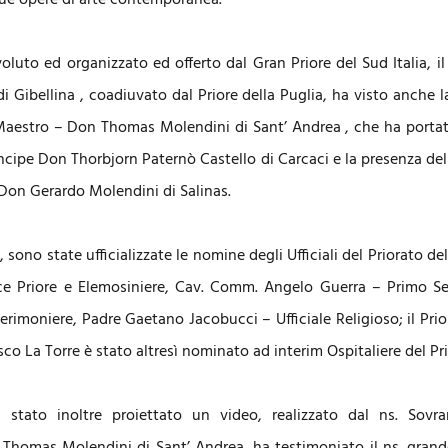
sue opere di arte contemporanea.
voluto ed organizzato ed offerto dal Gran Priore del Sud Italia, i
i Gibellina , coadiuvato dal Priore della Puglia, ha visto anche l
estro – Don Thomas Molendini di Sant’ Andrea , che ha portato 
rincipe Don Thorbjorn Paternò Castello di Carcaci e la presenza de
Don Gerardo Molendini di Salinas.
, sono state ufficializzate le nomine degli Ufficiali del Priorato d
ce Priore e Elemosiniere, Cav. Comm. Angelo Guerra – Primo Se
rimoniere, Padre Gaetano Jacobucci – Ufficiale Religioso; il Prior
o La Torre è stato altresì nominato ad interim Ospitaliere del Pri
 stato inoltre proiettato un video, realizzato dal ns. Sovra