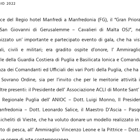
IO 2022
ce del Regio hotel Manfredi a Manfredonia (FG), il “Gran Priora
San Giovanni di Gerusalemme – Cavalieri di Malta OSJ”, ne
izzato un’ importante e partecipato evento di gala, che ha vist
ali, civili e militari; era gradito ospite d’onore, l’ Ammira
 della Guardia Costiera di Puglia e Basilicata Ionica e Comandan
a dei Comandanti ed Ufficiali dei vari Porti della Puglia, che ha p
 Sovrano Ordine, sia per l’invito che per le meritorie attività 
tre presenti: il Presidente dell’ Associazione ACLI di Monte Sant
 Regionale Puglia dell’ ANIOC – Dott. Luigi Monno, Il Presiden
Manfredonia – Dott. Leonardo Salice, il Maestro D’Ascia – Pas
cheliti di Vieste, che ha voluto donare un modello realizzato in
o di pesca, all’ Ammiraglio Vincenzo Leone e la Pittrice – Dott