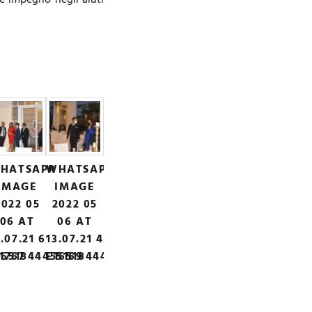
e impegno negli aiuti
HATSAPP
WHATSAPP
IMAGE
IMAGE
2022 05
2022 05
06 AT
06 AT
.07.21 6
13.07.21 4
1767
1651844455169
E1651844489557