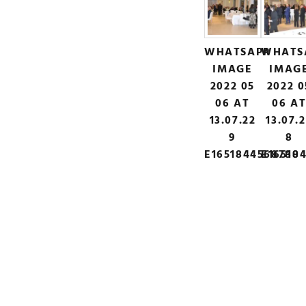
WHATSAPP
WHATS
IMAGE
IMAG
2022 05
2022 0
06 AT
06 A
13.07.22
13.07.
9
8
E1651844568780
E16518