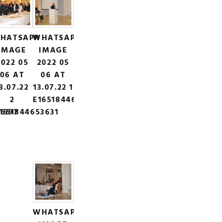
HATSAPP
WHATSAPP
IMAGE
IMAGE
2022 05
2022 05
06 AT
06 AT
3.07.22
13.07.22 1
2
E1651844665695
1997
1651844653631
WHATSAPP