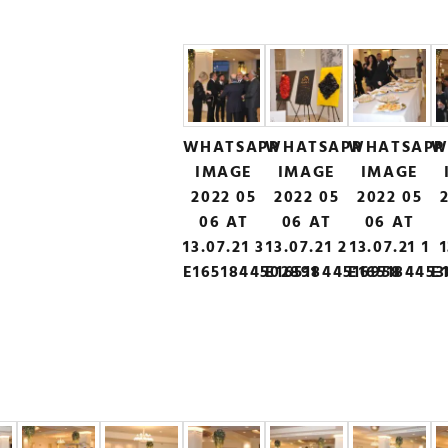
WHATSAPP
WHATSAPP
WHATSAPP
W
IMAGE
IMAGE
IMAGE
2022 05
2022 05
2022 05
06 AT
06 AT
06 AT
13.07.21 3
13.07.21 2
13.07.21 1
1
E1651844502891
E1651844516958
E165184453
E