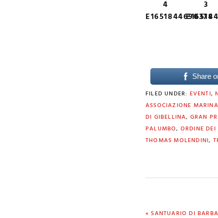
4
3
E1651844690374
E16518
Share o
FILED UNDER:
EVENTI
,
ASSOCIAZIONE MARINAI
DI GIBELLINA
,
GRAN PR
PALUMBO
,
ORDINE DEI 
THOMAS MOLENDINI
,
T
PREVIOUS
« SANTUARIO DI BARB