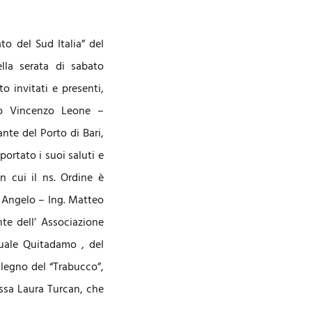
to del Sud Italia” del
lla serata di sabato
o invitati e presenti,
glio Vincenzo Leone –
te del Porto di Bari,
ortato i suoi saluti e
in cui il ns. Ordine è
’ Angelo – Ing. Matteo
te dell’ Associazione
quale Quitadamo , del
 legno del “Trabucco”,
.ssa Laura Turcan, che