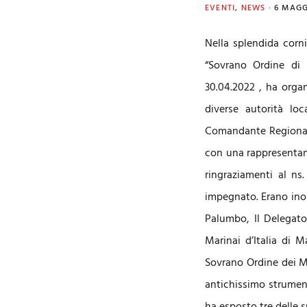
EVENTI
,
NEWS
·
6 MAGG
Nella splendida corni
“Sovrano Ordine di 
30.04.2022 , ha organ
diverse autorità loc
Comandante Regionale
con una rappresentanz
ringraziamenti al ns.
impegnato. Erano inol
Palumbo, Il Delegato
Marinai d’Italia di 
Sovrano Ordine dei Mi
antichissimo strument