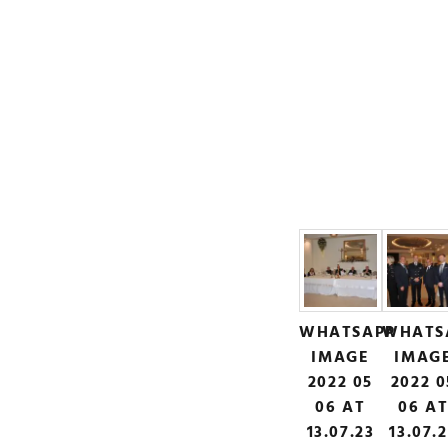
WHATSAPP
WHATS
IMAGE
IMAG
2022 05
2022 0
06 AT
06 A
13.07.23
13.07.