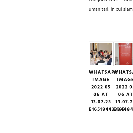
Luogotenente – Don T
umanitari, in cui sia
WHATSAPP
WHATS
IMAGE
IMAG
2022 05
2022 0
06 AT
06 A
13.07.23
13.07.
E1651844339448
E16518